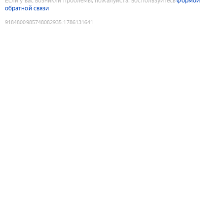
Если у вас возникли проблемы, пожалуйста, воспользуйтесь
формой
обратной связи
9184800985748082935
:
1786131641