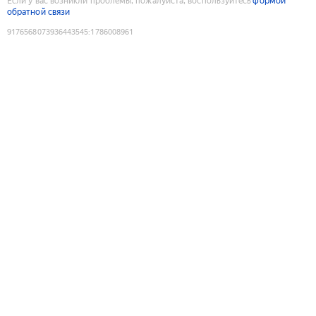
Если у вас возникли проблемы, пожалуйста, воспользуйтесь
формой
обратной связи
9176568073936443545
:
1786008961