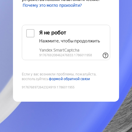
Почему это могло произойти?
Если у вас возникли проблемы, пожалуйста,
воспользуйтесь
формой обратной связи
9176768972642324919
:
1786011955