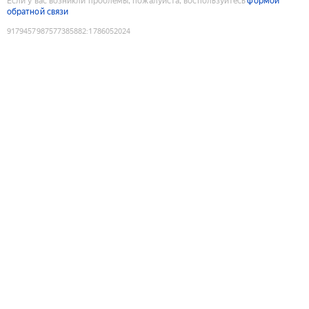
Если у вас возникли проблемы, пожалуйста, воспользуйтесь
формой
обратной связи
9179457987577385882
:
1786052024