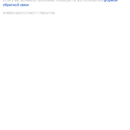
Если у вас возникли проблемы, пожалуйста, воспользуйтесь
формой
обратной связи
9198901682013734671
:
1786341758