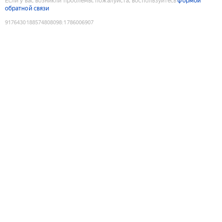
Если у вас возникли проблемы, пожалуйста, воспользуйтесь
формой
обратной связи
9176430188574808098
:
1786006907