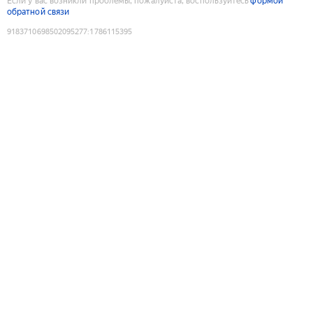
Если у вас возникли проблемы, пожалуйста, воспользуйтесь
формой
обратной связи
9183710698502095277
:
1786115395