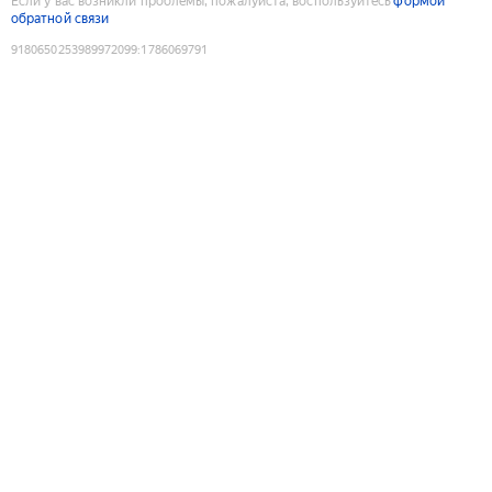
Если у вас возникли проблемы, пожалуйста, воспользуйтесь
формой
обратной связи
9180650253989972099
:
1786069791