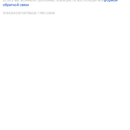
Если у вас возникли проблемы, пожалуйста, воспользуйтесь
формой
обратной связи
9184264538158796026
:
1786123648