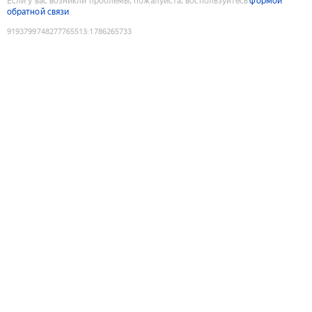
Если у вас возникли проблемы, пожалуйста, воспользуйтесь
формой
обратной связи
9193799748277765513
:
1786265733