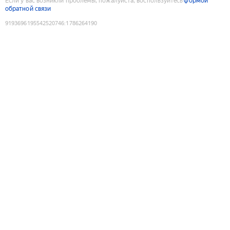
Если у вас возникли проблемы, пожалуйста, воспользуйтесь
формой
обратной связи
9193696195542520746
:
1786264190