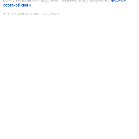
Если у вас возникли проблемы, пожалуйста, воспользуйтесь
формой
обратной связи
9191399742832906589
:
1786229970