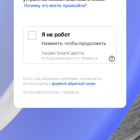
Почему это могло произойти?
Если у вас возникли проблемы, пожалуйста,
воспользуйтесь
формой обратной связи
9175242982573215150
:
1785989216