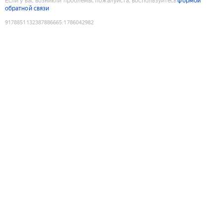
Если у вас возникли проблемы, пожалуйста, воспользуйтесь
формой
обратной связи
9178851132387886665
:
1786042982