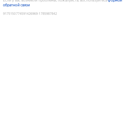
Если у вас возникли проблемы, пожалуйста, воспользуйтесь
формой
обратной связи
9175150774591426969
:
1785987842