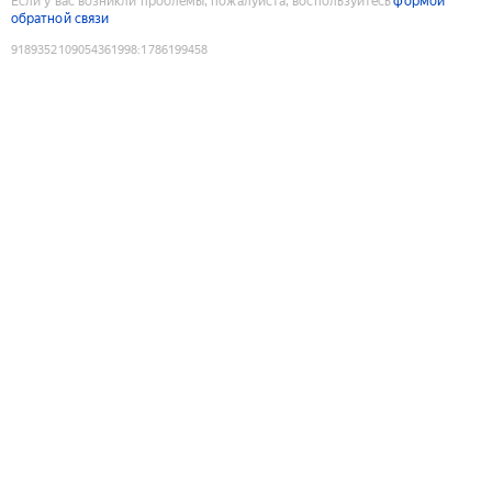
Если у вас возникли проблемы, пожалуйста, воспользуйтесь
формой
обратной связи
9189352109054361998
:
1786199458