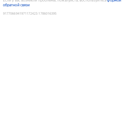
Если у вас возникли проблемы, пожалуйста, воспользуйтесь
формой
обратной связи
9177066941971172423
:
1786016395