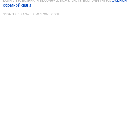
Если у вас возникли проблемы, пожалуйста, воспользуйтесь
формой
обратной связи
9184917657326716628
:
1786133380