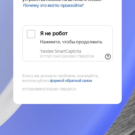
Почему это могло произойти?
Если у вас возникли проблемы, пожалуйста,
воспользуйтесь
формой обратной связи
9177920989037334248
:
1786029121