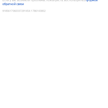
Если у вас возникли проблемы, пожалуйста, воспользуйтесь
формой
обратной связи
9185617060337291454
:
1786143802