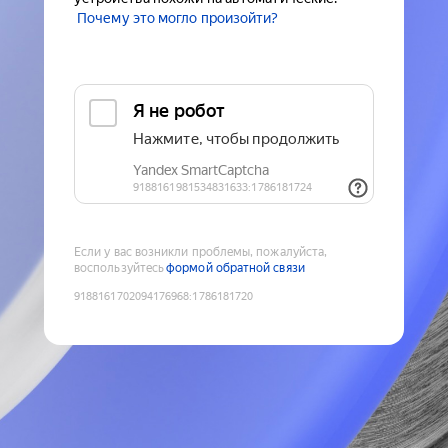
Почему это могло произойти?
Если у вас возникли проблемы, пожалуйста,
воспользуйтесь
формой обратной связи
9188161702094176968
:
1786181720