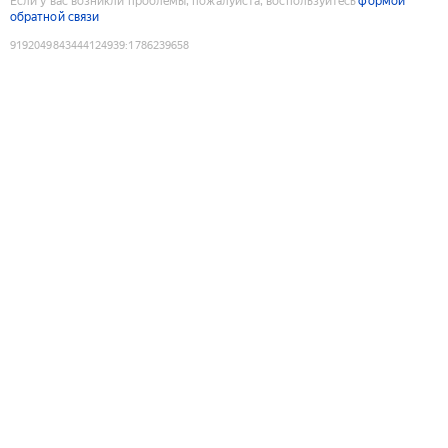
Если у вас возникли проблемы, пожалуйста, воспользуйтесь
формой
обратной связи
9192049843444124939
:
1786239658