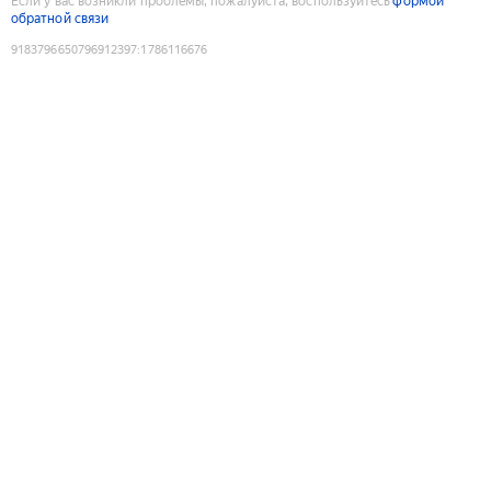
Если у вас возникли проблемы, пожалуйста, воспользуйтесь
формой
обратной связи
9183796650796912397
:
1786116676