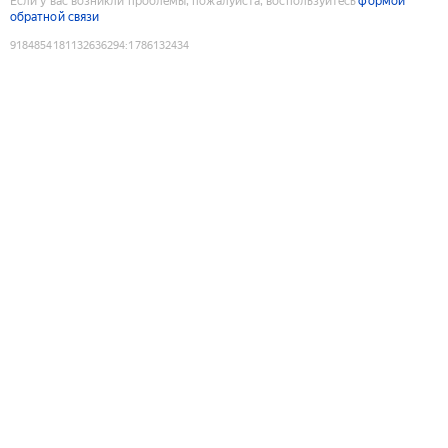
Если у вас возникли проблемы, пожалуйста, воспользуйтесь
формой
обратной связи
9184854181132636294
:
1786132434