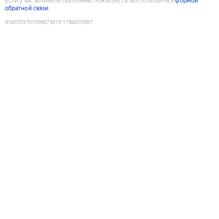
Если у вас возникли проблемы, пожалуйста, воспользуйтесь
формой
обратной связи
9180703701099873819
:
1786070587