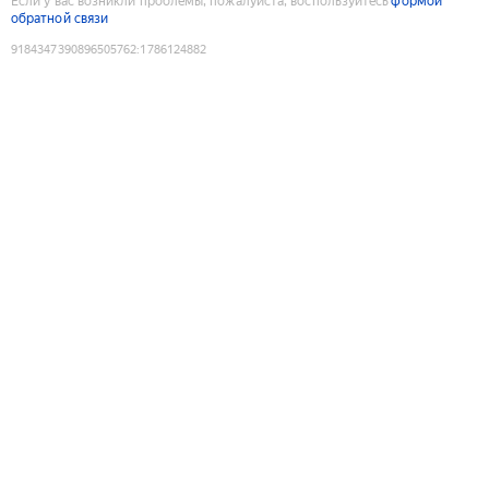
Если у вас возникли проблемы, пожалуйста, воспользуйтесь
формой
обратной связи
9184347390896505762
:
1786124882