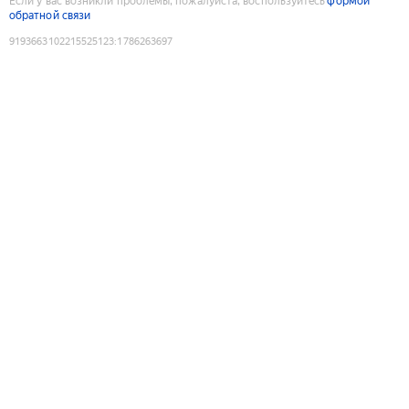
Если у вас возникли проблемы, пожалуйста, воспользуйтесь
формой
обратной связи
9193663102215525123
:
1786263697