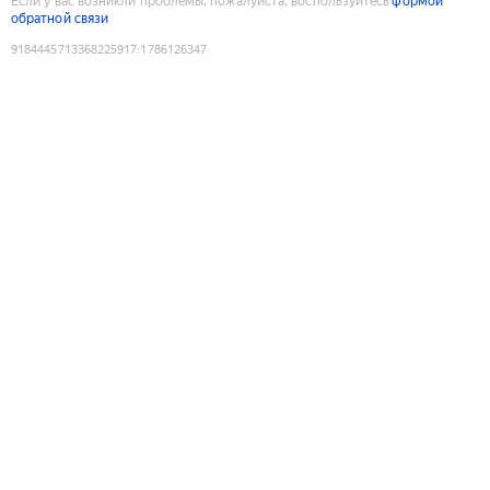
Если у вас возникли проблемы, пожалуйста, воспользуйтесь
формой
обратной связи
9184445713368225917
:
1786126347