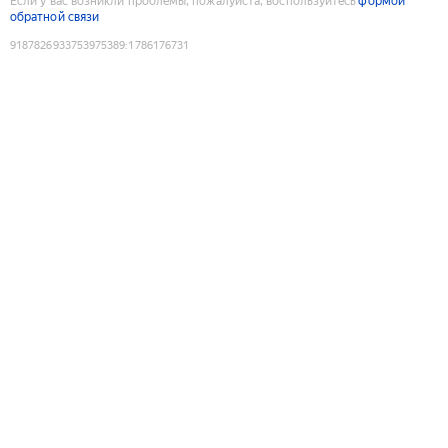
Если у вас возникли проблемы, пожалуйста, воспользуйтесь
формой
обратной связи
9187826933753975389
:
1786176731