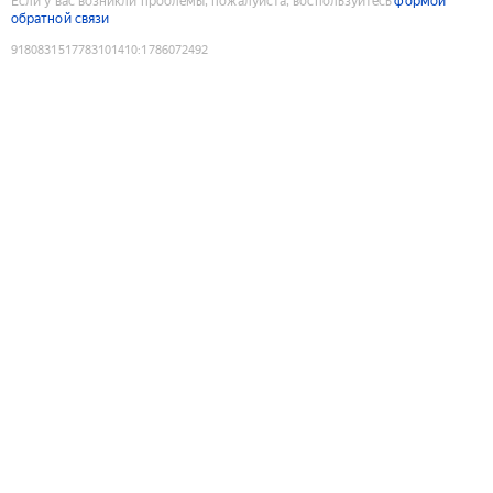
Если у вас возникли проблемы, пожалуйста, воспользуйтесь
формой
обратной связи
9180831517783101410
:
1786072492