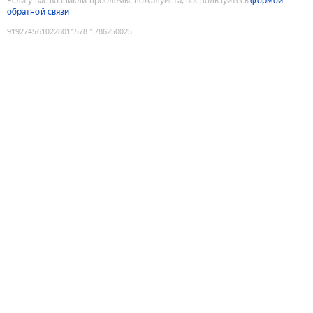
Если у вас возникли проблемы, пожалуйста, воспользуйтесь
формой
обратной связи
9192745610228011578
:
1786250025