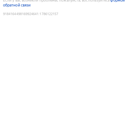
Если у вас возникли проблемы, пожалуйста, воспользуйтесь
формой
обратной связи
9184164498169924641
:
1786122157