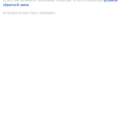
Если у вас возникли проблемы, пожалуйста, воспользуйтесь
формой
обратной связи
9176426572749211562
:
1786006853