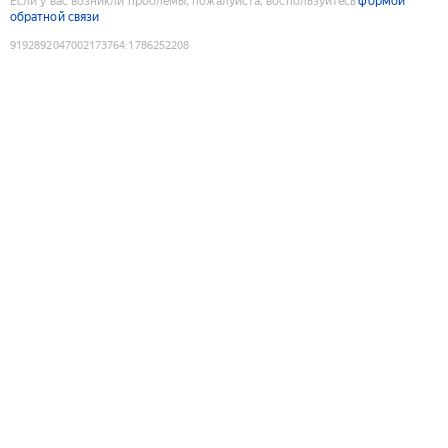
Если у вас возникли проблемы, пожалуйста, воспользуйтесь
формой
обратной связи
9192892047002173764
:
1786252208