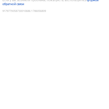
Если у вас возникли проблемы, пожалуйста, воспользуйтесь
формой
обратной связи
9179779058730010686
:
1786056809