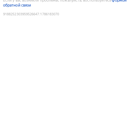
Если у вас возникли проблемы, пожалуйста, воспользуйтесь
формой
обратной связи
9188252303959526647
:
1786183070