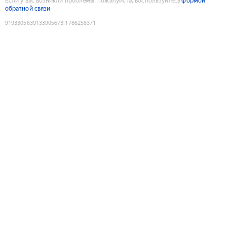
Если у вас возникли проблемы, пожалуйста, воспользуйтесь
формой
обратной связи
9193305639133905673
:
1786258371