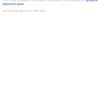
Если у вас возникли проблемы, пожалуйста, воспользуйтесь
формой
обратной связи
9181207384329816133
:
1786078092