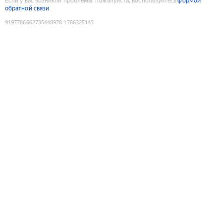
Если у вас возникли проблемы, пожалуйста, воспользуйтесь
формой
обратной связи
9197786662735448978
:
1786325143