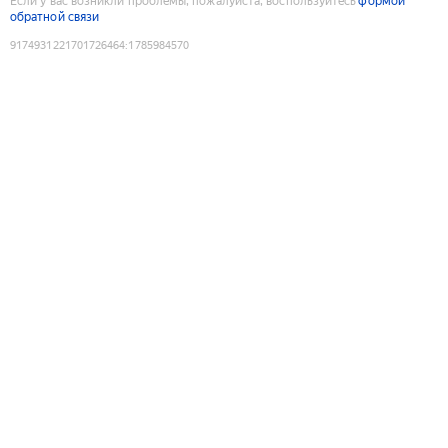
Если у вас возникли проблемы, пожалуйста, воспользуйтесь
формой
обратной связи
9174931221701726464
:
1785984570