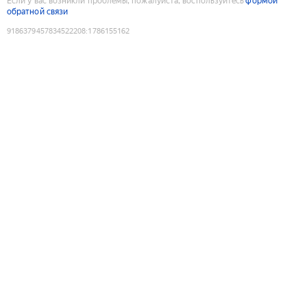
Если у вас возникли проблемы, пожалуйста, воспользуйтесь
формой
обратной связи
9186379457834522208
:
1786155162