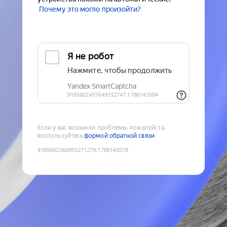
Почему это могло произойти?
Если у вас возникли проблемы, пожалуйста,
воспользуйтесь
формой обратной связи
9185602068955271279
:
1786143578