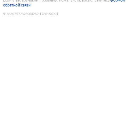
Если у вас возникли проблемы, пожалуйста, воспользуйтесь
формой
обратной связи
9186307577328964282
:
1786154091