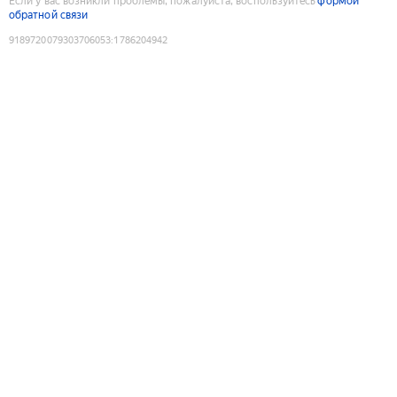
Если у вас возникли проблемы, пожалуйста, воспользуйтесь
формой
обратной связи
9189720079303706053
:
1786204942