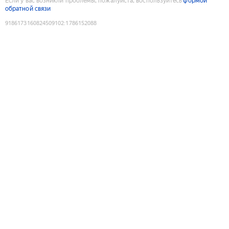
Если у вас возникли проблемы, пожалуйста, воспользуйтесь
формой
обратной связи
9186173160824509102
:
1786152088