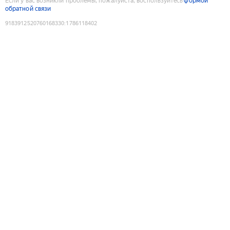
Если у вас возникли проблемы, пожалуйста, воспользуйтесь
формой
обратной связи
9183912520760168330
:
1786118402