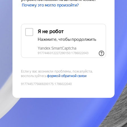
Почему это могло произойти?
Если у вас возникли проблемы, пожалуйста,
воспользуйтесь
формой обратной связи
9177445775669200175
:
1786022040