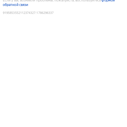
Если у вас возникли проблемы, пожалуйста, воспользуйтесь
формой
обратной связи
9195853552112374327
:
1786296337