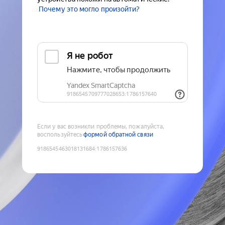
Почему это могло произойти?
Если у вас возникли проблемы, пожалуйста,
воспользуйтесь
формой обратной связи
9186545463018131684
:
1786157636