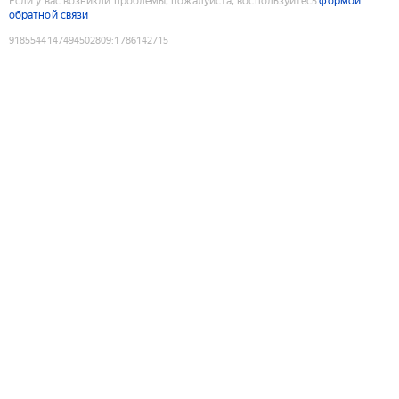
Если у вас возникли проблемы, пожалуйста, воспользуйтесь
формой
обратной связи
9185544147494502809
:
1786142715